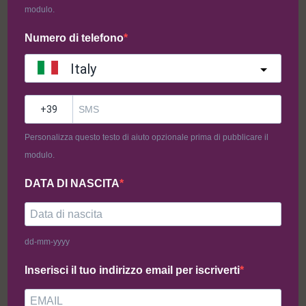
modulo.
Numero di telefono
Italy
?
Mistery Box Piatti
Personalizza questo testo di aiuto opzionale prima di pubblicare il
Pronti 8pz
modulo.
DATA DI NASCITA
Mystery Box Piatti Pronti – 8 Confezioni a Sorpresa (TUTTE
SENZA GLUTINE E SENZA LATTOSIO)
Al suo interno troverai
8 pezzi a sorpresa
selezionati tra le
dd-mm-yyyy
specialità di
Pasta Nostra
:
Inserisci il tuo indirizzo email per iscriverti
– Lasagna al Ragú Senza Glutine 250g
– Lasagna Vegana ai Carciofi Senza Glutine 250g