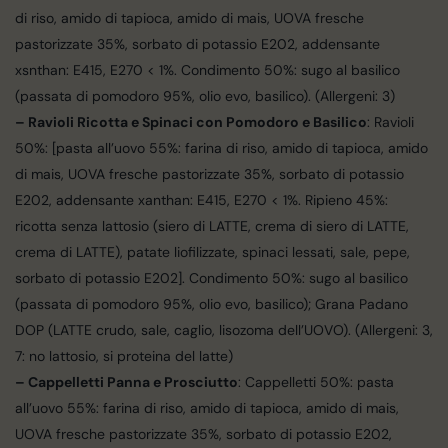
di riso, amido di tapioca, amido di mais, UOVA fresche
pastorizzate 35%, sorbato di potassio E202, addensante
xsnthan: E415, E270 < 1%. Condimento 50%: sugo al basilico
(passata di pomodoro 95%, olio evo, basilico). (Allergeni: 3)
– Ravioli Ricotta e Spinaci con Pomodoro e Basilico
: Ravioli
50%: [pasta all’uovo 55%: farina di riso, amido di tapioca, amido
di mais, UOVA fresche pastorizzate 35%, sorbato di potassio
E202, addensante xanthan: E415, E270 < 1%. Ripieno 45%:
ricotta senza lattosio (siero di LATTE, crema di siero di LATTE,
crema di LATTE), patate liofilizzate, spinaci lessati, sale, pepe,
sorbato di potassio E202]. Condimento 50%: sugo al basilico
(passata di pomodoro 95%, olio evo, basilico); Grana Padano
DOP (LATTE crudo, sale, caglio, lisozoma dell’UOVO). (Allergeni: 3,
7: no lattosio, si proteina del latte)
– Cappelletti Panna e Prosciutto
: Cappelletti 50%: pasta
all’uovo 55%: farina di riso, amido di tapioca, amido di mais,
UOVA fresche pastorizzate 35%, sorbato di potassio E202,