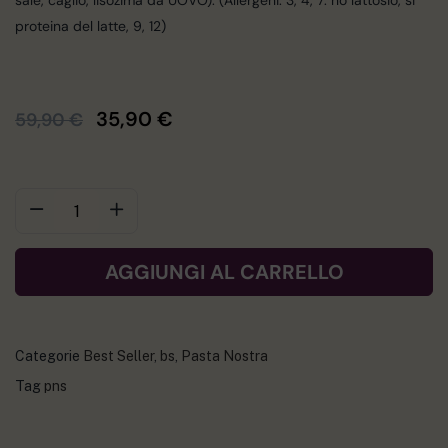
sale, caglio, lisozima da UOVO). (Allergeni: 3, 4, 7: no lattosio, si
proteina del latte, 9, 12)
35,90
€
59,90
€
AGGIUNGI AL CARRELLO
Categorie
Best Seller
,
bs
,
Pasta Nostra
Tag
pns