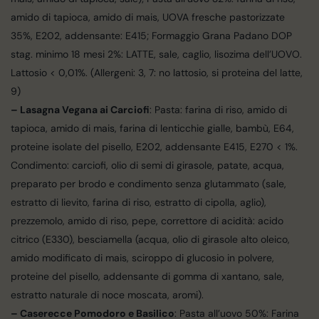
amido di tapioca, amido di mais, UOVA fresche pastorizzate
35%, E202, addensante: E415; Formaggio Grana Padano DOP
stag. minimo 18 mesi 2%: LATTE, sale, caglio, lisozima dell’UOVO.
Lattosio < 0,01%. (Allergeni: 3, 7: no lattosio, si proteina del latte,
9)
– Lasagna Vegana ai Carciofi
: Pasta: farina di riso, amido di
tapioca, amido di mais, farina di lenticchie gialle, bambù, E64,
proteine isolate del pisello, E202, addensante E415, E270 < 1%.
Condimento: carciofi, olio di semi di girasole, patate, acqua,
preparato per brodo e condimento senza glutammato (sale,
estratto di lievito, farina di riso, estratto di cipolla, aglio),
prezzemolo, amido di riso, pepe, correttore di acidità: acido
citrico (E330), besciamella (acqua, olio di girasole alto oleico,
amido modificato di mais, sciroppo di glucosio in polvere,
proteine del pisello, addensante di gomma di xantano, sale,
estratto naturale di noce moscata, aromi).
– Caserecce Pomodoro e Basilico
: Pasta all’uovo 50%: Farina