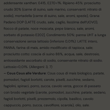
addensante xanthan: E415, E270<1%. Ripieno 45%: prosciutto
crudo 30% (carne di suino, sale marino, conservanti: nitrato di
sodio), mortadella (carne di suino, sale, aromi, spezie), Grana
Padano DOP (LATTE crudo, sale, caglio, lisozima dell’UOVO),
fiocco di patate, noce moscata, pepe bianco, sale, aromi,
sorbato di potassio E202]. Condimento 50%: panna UHT a lunga
conservazione senza lattosio (inferiore 0,01%): LATTE intero,
PANNA, farina di mais, amido modificato di tapioca, sale;
prosciutto cotto: coscia di suino 86%, acqua, sale, destrosio,
antiossidante ascorbato di sodio, conservante nitrato di sodio.
Lattosio>0,01%. (Allergeni: 3, 7)
– Cous Cous alle Verdure
: Cous cous di mais biologico, patate,
pomodori, fagioli borlotti, carote, piselli, zucchine, sedano,
fagiolini, spinaci, porro, zucca, cavolo verza, gocce di passato
con brodo vegetale (carote, pomodori, zucchine, patate, sedano,
fagioli borlotti, piselli, prezzemolo, cipolla, basilico, cavolo
cappuccio, porro, zucca, cavolfiore, scarola), olio, sale.