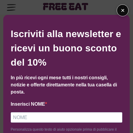
×
← Torna al negozio di PastaNostra
Iscriviti alla newsletter e
ricevi un buono sconto
del 10%
-40%
In più ricevi ogni mese tutti i nostri consigli,
notizie e offerte direttamente nella tua casella di
posta.
Inserisci NOME
Personalizza questo testo di aiuto opzionale prima di pubblicare il