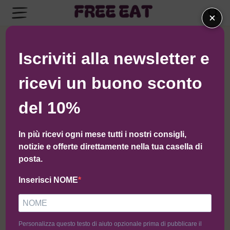
×
Ordinamento predefinito
Iscriviti alla newsletter e
ricevi un buono sconto
-14%
-4%
del 10%
In più ricevi ogni mese tutti i nostri consigli,
notizie e offerte direttamente nella tua casella di
posta.
Inserisci NOME
Box Fusion by D’ALESSIO
Box Pugliese by WE EAT
GLUTEN FREE
Personalizza questo testo di aiuto opzionale prima di pubblicare il
48,64
€
41,99
€
39,40
€
37,99
€