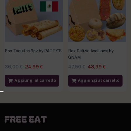
Box Taquitos 9pz by PATTY’S
Box Delizie Avellinesi by
GNAM
36,00
€
24,99
€
47,50
€
43,99
€
Aggiungi al carrello
Aggiungi al carrello