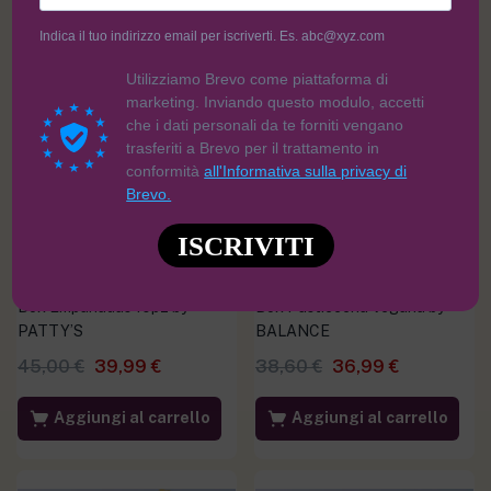
Indica il tuo indirizzo email per iscriverti. Es. abc@xyz.com
Utilizziamo Brevo come piattaforma di
-11%
-4%
marketing. Inviando questo modulo, accetti
che i dati personali da te forniti vengano
trasferiti a Brevo per il trattamento in
conformità
all'Informativa sulla privacy di
Brevo.
ISCRIVITI
Box Empanadas 10pz by
Box Pasticceria Vegana by
PATTY’S
BALANCE
45,00
€
39,99
€
38,60
€
36,99
€
Aggiungi al carrello
Aggiungi al carrello