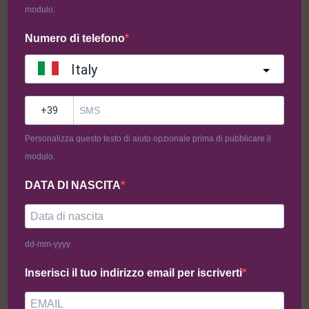
modulo.
Aggiungi al carrello
Aggiungi al carrello
Numero di telefono
Italy
-40%
-38%
?
Personalizza questo testo di aiuto opzionale prima di pubblicare il
modulo.
DATA DI NASCITA
Mistery Box Pasta Ripiena 8pz
Mistery Box Pasta Liscia 8pz
dd-mm-yyyy
59,90
€
35,90
€
47,10
€
29,00
€
Inserisci il tuo indirizzo email per iscriverti
Aggiungi al carrello
Aggiungi al carrello