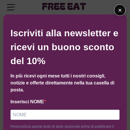
×
I NOSTRI ULTIMI ARTICOLI
Iscriviti alla newsletter e
ricevi un buono sconto
del 10%
In più ricevi ogni mese tutti i nostri consigli,
notizie e offerte direttamente nella tua casella di
posta.
Inserisci NOME
L’INCLUSIONE A TAVOLA
PARTE DA TE
Novembre 11, 2025
Personalizza questo testo di aiuto opzionale prima di pubblicare il
Essere inclusi non significa solo poter mangiare come tutti, ma