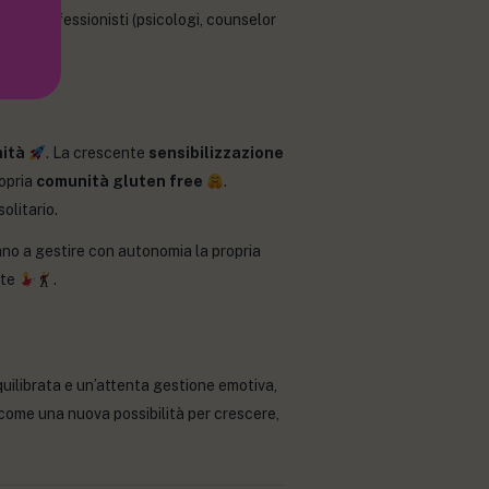
o di professionisti (psicologi, counselor
nità
. La crescente
sensibilizzazione
ropria
comunità gluten free
.
olitario.
no a gestire con autonomia la propria
nte
.
uilibrata e un’attenta gestione emotiva,
a come una nuova possibilità per crescere,