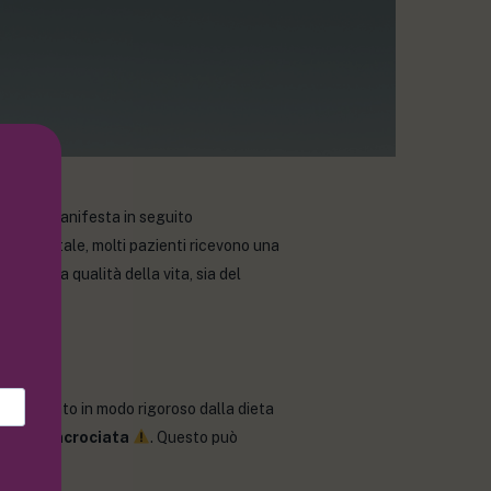
nue e si manifesta in seguito
ondamentale, molti pazienti ricevono una
mente la qualità della vita, sia del
 va eliminato in modo rigoroso dalla dieta
zione incrociata
. Questo può