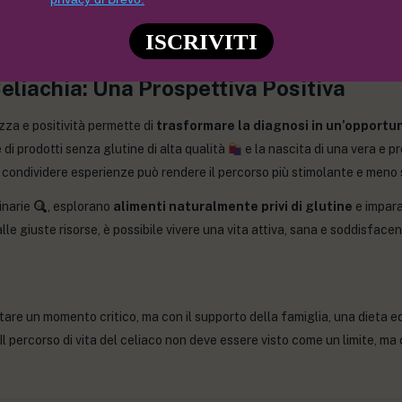
pressione. La comunicazione aperta con i propri cari, insieme al support
ISCRIVITI
nza nel ritrovare serenità ed equilibrio
.
eliachia: Una Prospettiva Positiva
za e positività permette di
trasformare la diagnosi in un’opportu
 di prodotti senza glutine di alta qualità
e la nascita di una vera e p
 condividere esperienze può rendere il percorso più stimolante e meno s
inarie
, esplorano
alimenti naturalmente privi di glutine
e impara
alle giuste risorse, è possibile vivere una vita attiva, sana e soddisface
re un momento critico, ma con il supporto della famiglia, una dieta eq
 Il percorso di vita del celiaco non deve essere visto come un limite, m