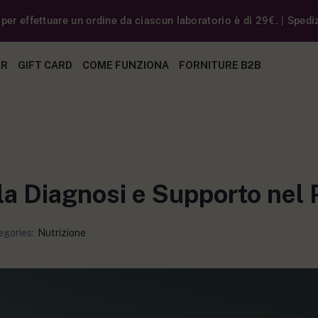
er effettuare un ordine da ciascun laboratorio è di 29€. | Spedizi
ER
GIFT CARD
COME FUNZIONA
FORNITURE B2B
la Diagnosi e Supporto nel 
egories:
Nutrizione