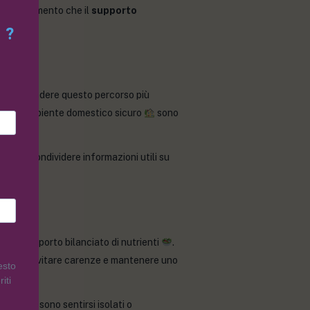
questo momento che il
supporto
?
vo nel rendere questo percorso più
re un ambiente domestico sicuro
sono
e condividere informazioni utili su
zione
.
re un apporto bilanciato di nutrienti
.
atiche per evitare carenze e mantenere uno
esto
iti
eliaci possono sentirsi isolati o