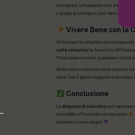
incompresi, sviluppando stati d’ansia o de
o gruppi di sostegno), può fare la differe
Vivere Bene con la C
Affrontare la celiachia con consapevolez
sulla celiachia
ha favorito la diffusione
Partecipare a eventi, scambiare ricette e
Molti celiaci scoprono nuove passioni cul
dieta. Con il giusto supporto e l’accesso 
Conclusione
La
diagnosi di celiachia
può rappresenta
è possibile affrontarla con successo
.
imparare e vivere meglio
.