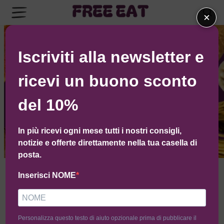
×
Iscriviti alla newsletter e
Scopri le box Best Seller
ricevi un buono sconto
100% Senza Glutine!
Prodotti della tradizione da laboratori artigianali
del 10%
di tutta Italia
a casa tua!
In più ricevi ogni mese tutti i nostri consigli,
notizie e offerte direttamente nella tua casella di
posta.
Inserisci NOME
-7%
-6%
Personalizza questo testo di aiuto opzionale prima di pubblicare il