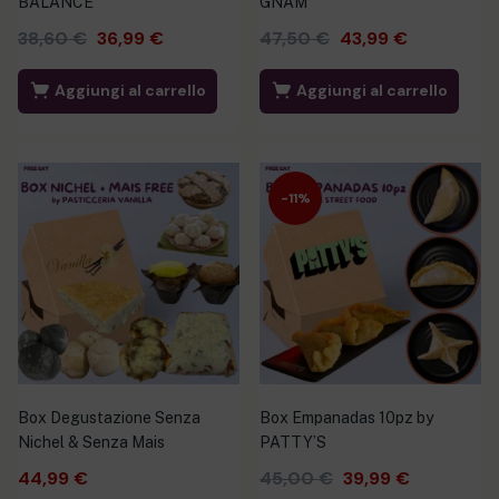
BALANCE
GNAM
38,60
€
36,99
€
47,50
€
43,99
€
Aggiungi al carrello
Aggiungi al carrello
-11%
Box Degustazione Senza
Box Empanadas 10pz by
Nichel & Senza Mais
PATTY’S
44,99
€
45,00
€
39,99
€