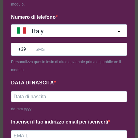
modulo.
Numero di telefono
Italy
Box Degustazione by Arienzo
Box Degustazione by
?
Leopoldo
52,80
€
48,99
€
53,30
€
49,99
€
Personalizza questo testo di aiuto opzionale prima di pubblicare il
modulo.
Aggiungi al carrello
Aggiungi al carrello
DATA DI NASCITA
-40%
-40%
dd-mm-yyyy
Inserisci il tuo indirizzo email per iscriverti