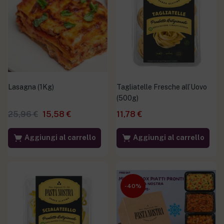
Lasagna (1Kg)
Tagliatelle Fresche all’Uovo
(500g)
25,96
€
15,58
€
11,78
€
Aggiungi al carrello
Aggiungi al carrello
-40%