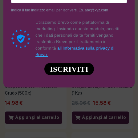
Indica il tuo indirizzo email per iscriverti. Es. abc@xyz.com
Utilizziamo Brevo come piattaforma di
-40%
marketing. Inviando questo modulo, accetti
che i dati personali da te forniti vengano
trasferiti a Brevo per il trattamento in
conformità
all'Informativa sulla privacy di
Brevo.
ISCRIVITI
Cappelletti con Prosciutto
Sfoglia Lasagna – La Finissima
Crudo (500g)
(1Kg)
14,98
€
25,96
€
15,58
€
Aggiungi al carrello
Aggiungi al carrello