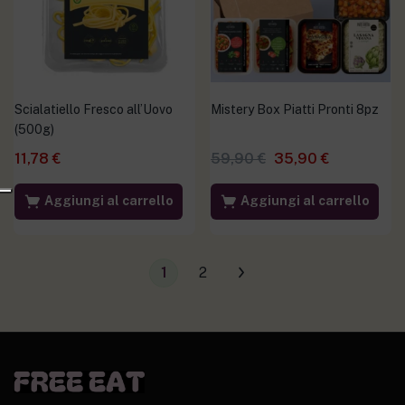
Scialatiello Fresco all’Uovo
Mistery Box Piatti Pronti 8pz
(500g)
11,78
€
59,90
€
35,90
€
Aggiungi al carrello
Aggiungi al carrello
1
2