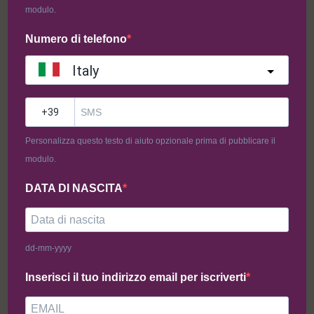
modulo.
Aggiungi al carrello
Aggiungi al carrello
Numero di telefono
Italy
-40%
?
Personalizza questo testo di aiuto opzionale prima di pubblicare il
modulo.
DATA DI NASCITA
Cappelletti con Prosciutto
Pici Freschi all’Uovo (500g)
dd-mm-yyyy
Crudo (1Kg)
31,96
€
19,18
€
11,78
€
Inserisci il tuo indirizzo email per iscriverti
Aggiungi al carrello
Aggiungi al carrello