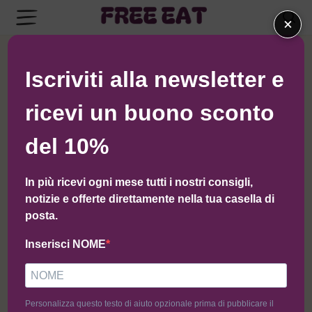
×
Ordinamento predefinito
Iscriviti alla newsletter e
ricevi un buono sconto
-40%
-38%
del 10%
In più ricevi ogni mese tutti i nostri consigli,
notizie e offerte direttamente nella tua casella di
posta.
Inserisci NOME
Mistery Box Pasta Ripiena 8pz
Mistery Box Pasta Liscia 8pz
Personalizza questo testo di aiuto opzionale prima di pubblicare il
59,90
€
35,90
€
47,10
€
29,00
€