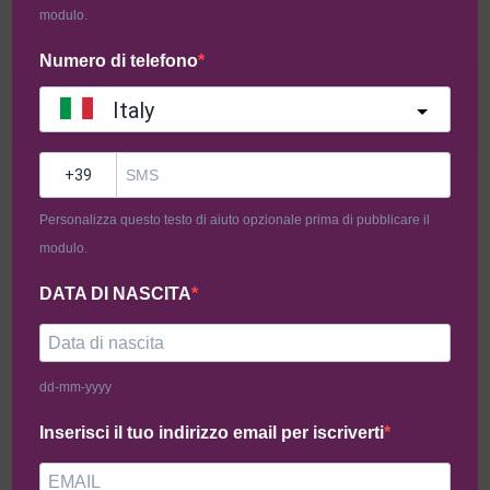
modulo.
Numero di telefono
LOCALITÀ
Ordine Minimo 29€
Roma - Spedizioni in tutta
L'ordine minimo di prodotti
Italy
Italia
per ciascun laboratorio è di
29€.
?
Personalizza questo testo di aiuto opzionale prima di pubblicare il
Filtri intolleranze
modulo.
DATA DI NASCITA
100% Senza Glutine, Fresco
e Congelabile
dd-mm-yyyy
Inserisci il tuo indirizzo email per iscriverti
-40%
-40%