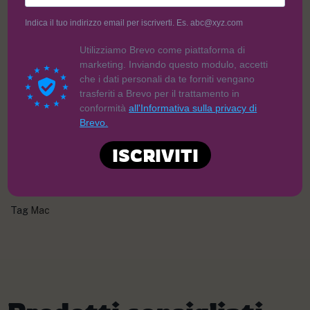
7,50
€
Indica il tuo indirizzo email per iscriverti. Es. abc@xyz.com
Utilizziamo Brevo come piattaforma di
marketing. Inviando questo modulo, accetti
che i dati personali da te forniti vengano
trasferiti a Brevo per il trattamento in
conformità
all'Informativa sulla privacy di
Brevo.
AGGIUNGI AL CARRELLO
ISCRIVITI
Categoria
Macelleria Scaramuzzo
Tag
Mac