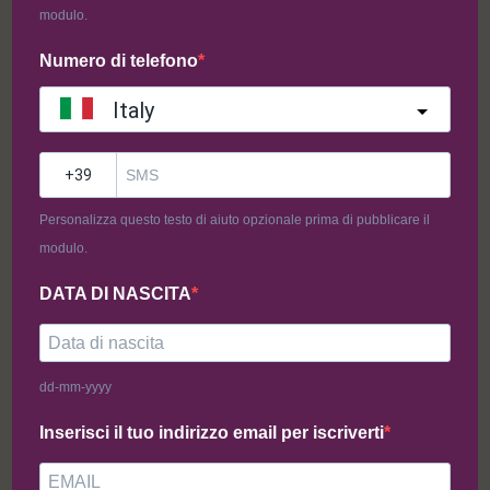
modulo.
Numero di telefono
Italy
?
Catanesi (500g)
Personalizza questo testo di aiuto opzionale prima di pubblicare il
modulo.
Catanesi SENZA GLUTINE
DATA DI NASCITA
Ingredienti
: carne di vitello, panatura senza glutine,
PROVOLONE, pancetta arrotolata. (Allergeni: 7)
dd-mm-yyyy
14,00
€
Inserisci il tuo indirizzo email per iscriverti