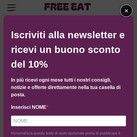
×
Per rintracciare il tuo ordine inserisci il tuo ID ordine
nel campo sottostante e premi il bottone "Traccia". Ti
Iscriviti alla newsletter e
sarà mostrata la ricevuta e l'email di conferma che
avresti dovuto ricevere.
ricevi un buono sconto
ID ordine
del 10%
In più ricevi ogni mese tutti i nostri consigli,
Indirizzo email di fatturazione
notizie e offerte direttamente nella tua casella di
posta.
Inserisci NOME
Traccia
Personalizza questo testo di aiuto opzionale prima di pubblicare il