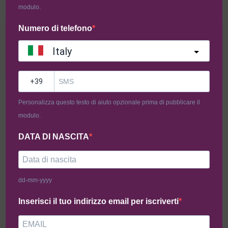
modulo.
Numero di telefono
LOCALITÀ
Ordine Minimo 29€
Roma - Spedizioni in tutta
L'ordine minimo di prodotti
Italy
Italia
per ciascun laboratorio è di
29€.
?
Personalizza questo testo di aiuto opzionale prima di pubblicare il
Filtri intolleranze
modulo.
DATA DI NASCITA
100% Senza Glutine, Fresco
e Congelabile
dd-mm-yyyy
Inserisci il tuo indirizzo email per iscriverti