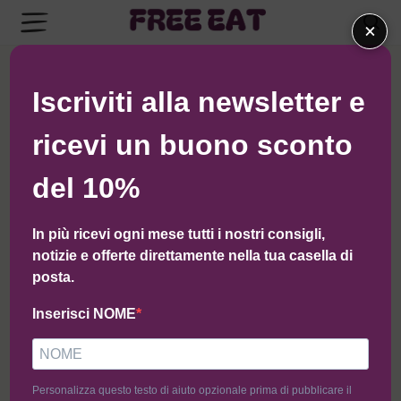
×
Iscriviti alla newsletter e
ricevi un buono sconto
del 10%
In più ricevi ogni mese tutti i nostri consigli,
notizie e offerte direttamente nella tua casella di
New Food Gluten Free
posta.
Inserisci NOME
Componi la tua BOX
Personalizza questo testo di aiuto opzionale prima di pubblicare il