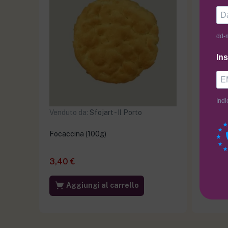
dd-
Ins
Indi
Venduto da:
Sfojart - Il Porto
Venduto
Focaccina (100g)
Tortelli
Noci (2
3,40
€
7,99
€
Aggiungi al carrello
Ag