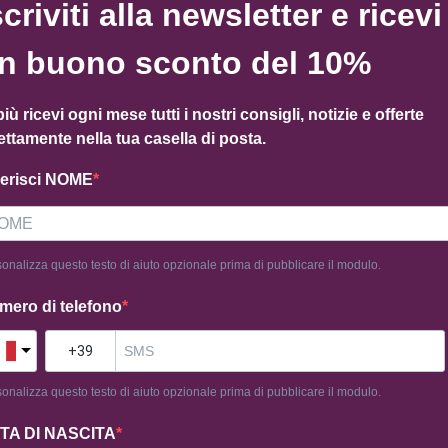
scriviti alla newsletter e ricevi
n buono sconto del 10%
Categoria
Sfojart
Tag
sfo
più ricevi ogni mese tutti i nostri consigli, notizie e offerte
ettamente nella tua casella di posta.
serisci NOME
onalizza questo testo di aiuto opzionale prima di pubblicare il modulo.
mero di telefono
onalizza questo testo di aiuto opzionale prima di pubblicare il modulo.
TA DI NASCITA