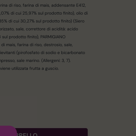
rina di riso, farina di mais, addensante E412,
07% di cui 25,97% sul prodotto finito), olio di
35% di cui 30,27% sul prodotto finito) (Siero
izzato, sale, correttore di acidità: acido
08 sul prodotto finito), PARMIGIANO
ais, farina di riso, destrosio, sale,
ievitanti (pirofosfato di sodio e bicarbonato
ompresso, sale marino. (Allergeni: 3, 7).
iene utilizzata frutta a guscio.
AL CARRELLO