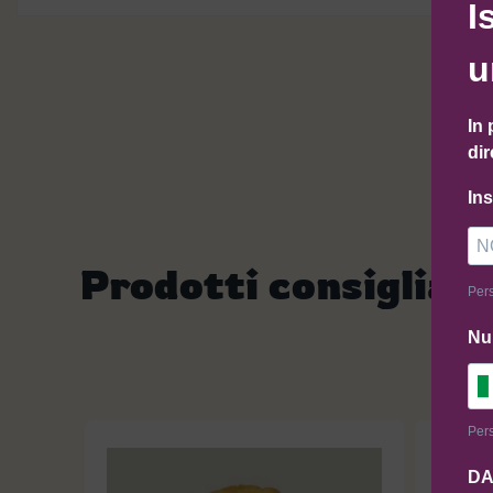
I
u
In 
dir
In
Prodotti consigliati
Pers
Nu
Pers
DA