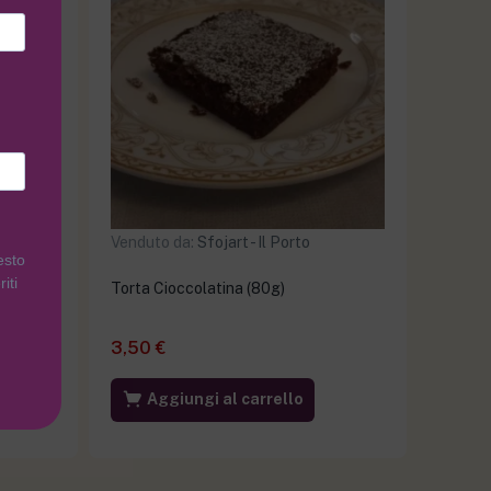
Venduto da:
Sfojart - Il Porto
esto
iti
Torta Cioccolatina (80g)
3,50
€
Aggiungi al carrello