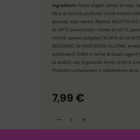
Ingredienti:
Pasta sfoglia: amido di mais, fa
fibra di semi di psyllium), UOVA fresche (48,
girasole, sale marino. Ripieno: RICOTTA (54,
di LATTE pastorizzato, crema di LATTE pastor
citrico), spinaci surgelati (16,30% di cui 9,
REGGIANO 24 MESI SENZA GLUTINE, amido di m
addensanti (E464 e farina di Guar), agenti l
di sodio)), olio di girasole, lievito di birra c
Prodotto confezionato in stabilimento dove v
7,99
€
AGGIUNGI 