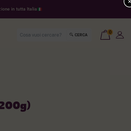
one in tutta Italia
0
CERCA
(200g)