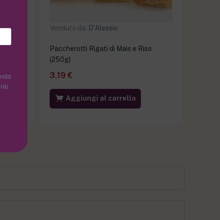
Venduto da:
D'Alessio
ovo
Paccherotti Rigati di Mais e Riso
(250g)
3,19
€
esto
iti
Aggiungi al carrello