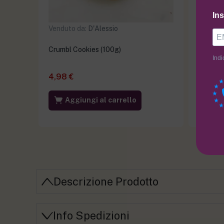
Ins
Venduto da:
D'Alessio
Venduto
Crumbl Cookies (100g)
Quadrucc
Indi
(400g)
4,98
€
4,09
€
Aggiungi al carrello
Ag
Descrizione Prodotto
Info Spedizioni