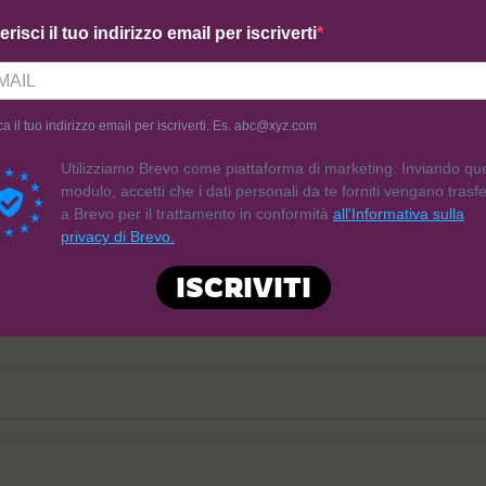
erisci il tuo indirizzo email per iscriverti
 da:
D'Alessio
Venduto da:
D'Alessio
i di Mais e Riso all’Uovo
Maltagliati di Mais e Riso all’U
ca il tuo indirizzo email per iscriverti. Es. abc@xyz.com
(250g)
3,95
€
Utilizziamo Brevo come piattaforma di marketing. Inviando qu
modulo, accetti che i dati personali da te forniti vengano trasfer
a Brevo per il trattamento in conformità
all'Informativa sulla
giungi al carrello
Aggiungi al carrello
privacy di Brevo.
ISCRIVITI