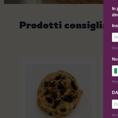
In 
dir
Prodotti consigliati
In
Pers
Nu
Pers
DA
dd-