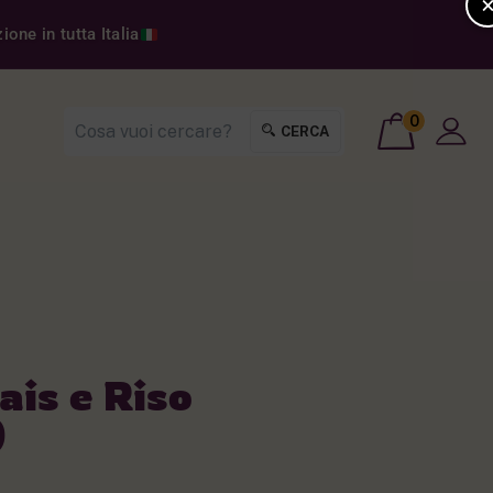
one in tutta Italia
0
CERCA
ais e Riso
)