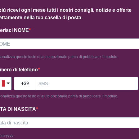
più ricevi ogni mese tutti i nostri consigli, notizie e offerte
ettamente nella tua casella di posta.
serisci NOME
onalizza questo testo di aiuto opzionale prima di pubblicare il modulo.
mero di telefono
onalizza questo testo di aiuto opzionale prima di pubblicare il modulo.
TA DI NASCITA
mm-yyyy