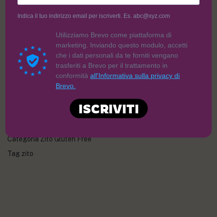
Indica il tuo indirizzo email per iscriverti. Es. abc@xyz.com
7,40
€
Utilizziamo Brevo come piattaforma di
marketing. Inviando questo modulo, accetti
che i dati personali da te forniti vengano
trasferiti a Brevo per il trattamento in
conformità
all'Informativa sulla privacy di
Brevo.
AGGIUNGI AL CARRELLO
ISCRIVITI
Categoria
Zito Gluten Free
Tag
zito