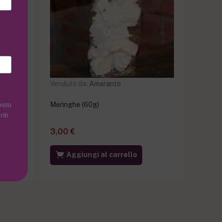
Venduto da:
Amaranto
esto
0g)
Meringhe (60g)
iti
3,00
€
Aggiungi al carrello