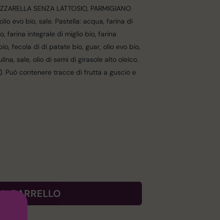
 MOZZARELLA SENZA LATTOSIO, PARMIGIANO
io evo bio, sale. Pastella: acqua, farina di
o, farina integrale di miglio bio, farina
o, fecola di di patate bio, guar, olio evo bio,
ulina, sale, olio di semi di girasole alto oleico.
tte). Può contenere tracce di frutta a guscio e
AL CARRELLO