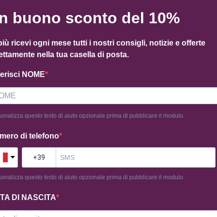
n buono sconto del 10%
Categoria
Amaranto
Tag
ama
più ricevi ogni mese tutti i nostri consigli, notizie e offerte
ettamente nella tua casella di posta.
serisci NOME
onalizza questo testo di aiuto opzionale prima di pubblicare il modulo.
mero di telefono
onalizza questo testo di aiuto opzionale prima di pubblicare il modulo.
TA DI NASCITA