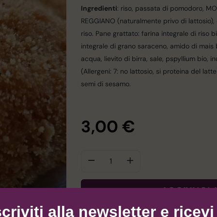
Ingredienti
: riso, passata di pomodoro,
REGGIANO (naturalmente privo di lattosio), ol
riso. Pane grattato: farina integrale di riso bi
integrale di grano saraceno, amido di mais bi
acqua, lievito di birra, sale, pspyllium bio, in
(Allergeni: 7: no lattosio, si proteina del la
semi di sesamo.
3,00
€
AGGIUNGI 
scriviti alla newsletter e ricevi