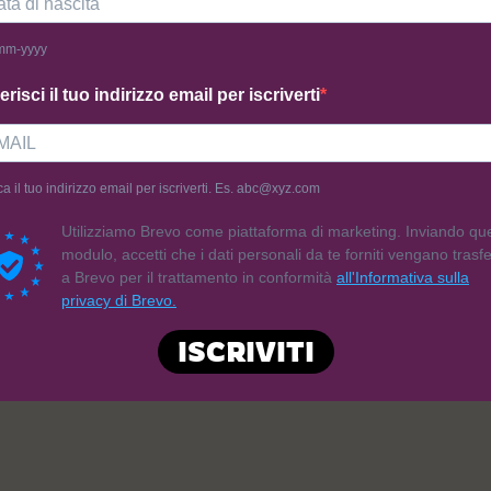
mm-yyyy
erisci il tuo indirizzo email per iscriverti
 da:
Amaranto
Venduto da:
Amaranto
ca il tuo indirizzo email per iscriverti. Es. abc@xyz.com
Utilizziamo Brevo come piattaforma di marketing. Inviando qu
zo Vuoto (70g)
Pizza Scrocchiarella Rossa (6
modulo, accetti che i dati personali da te forniti vengano trasfer
a Brevo per il trattamento in conformità
all'Informativa sulla
2,40
€
privacy di Brevo.
giungi al carrello
Aggiungi al carrello
ISCRIVITI