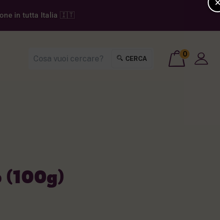
ne in tutta Italia 🇮🇹
0
CERCA
 (100g)