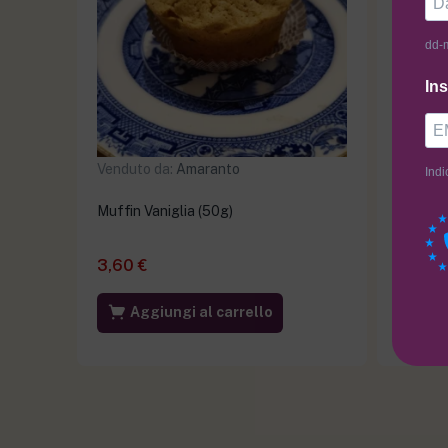
dd-
Ins
Venduto da:
Amaranto
Venduto
Indi
Muffin Vaniglia (50g)
Maritoz
3,60
€
3,00
€
Aggiungi al carrello
Ag