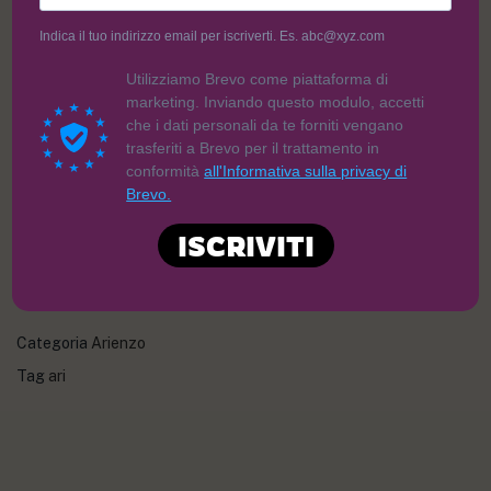
Indica il tuo indirizzo email per iscriverti. Es. abc@xyz.com
3,60
€
Utilizziamo Brevo come piattaforma di
marketing. Inviando questo modulo, accetti
che i dati personali da te forniti vengano
trasferiti a Brevo per il trattamento in
conformità
all'Informativa sulla privacy di
Brevo.
ISCRIVITI
AGGIUNGI AL CARRELLO
Categoria
Arienzo
Tag
ari