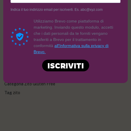
Indica il tuo indirizzo email per iscriverti. Es. abc@xyz.com
7,40
€
Utilizziamo Brevo come piattaforma di
marketing. Inviando questo modulo, accetti
che i dati personali da te forniti vengano
trasferiti a Brevo per il trattamento in
conformità
all'Informativa sulla privacy di
Brevo.
AGGIUNGI AL CARRELLO
ISCRIVITI
Categoria
Zito Gluten Free
Tag
zito