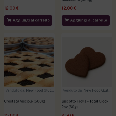
12,00
€
12,00
€
Aggiungi al carrello
Aggiungi al carrello
Venduto da:
New Food Gluten Free
Venduto da:
New Food Gluten Free
Crostata Visciole (500g)
Biscotto Frolla – Total Ciock
2pz (60g)
15,00
€
2,50
€