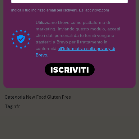
Indica il tuo indirizzo email per iscriverti. Es. abc@xyz.com
6,00
€
Utilizziamo Brevo come piattaforma di
marketing. Inviando questo modulo, accetti
che i dati personali da te forniti vengano
trasferiti a Brevo per il trattamento in
conformità
all'Informativa sulla privacy di
Brevo.
ISCRIVITI
AGGIUNGI AL CARRELLO
Categoria
New Food Gluten Free
Tag
nfr