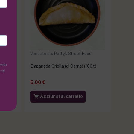
d
Venduto da:
Patty's Street Food
esto
Satay di
Empanada Criolla (di Carne) (100g)
iti
5,00
€
Aggiungi al carrello