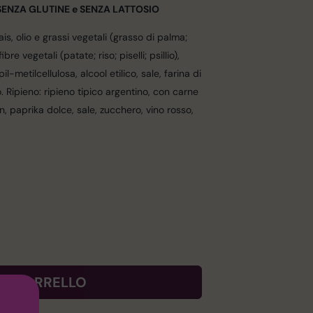
 SENZA GLUTINE e SENZA LATTOSIO
, olio e grassi vegetali (grasso di palma;
fibre vegetali (patate; riso; piselli; psillio),
metilcellulosa, alcool etilico, sale, farina di
. Ripieno: ripieno tipico argentino, con carne
, paprika dolce, sale, zucchero, vino rosso,
AL CARRELLO