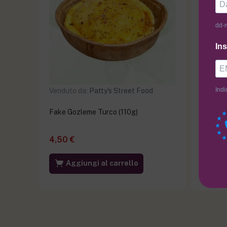
dd-
Ins
Indi
Venduto da:
Patty's Street Food
Venduto
Fake Gozleme Turco (110g)
Box Em
4,50
€
45,0
Aggiungi al carrello
Ag