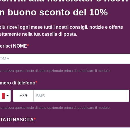
n buono sconto del 10%
Categoria
Pattys
Tag
pat
più ricevi ogni mese tutti i nostri consigli, notizie e offerte
ettamente nella tua casella di posta.
serisci NOME
onalizza questo testo di aiuto opzionale prima di pubblicare il modulo.
mero di telefono
onalizza questo testo di aiuto opzionale prima di pubblicare il modulo.
TA DI NASCITA