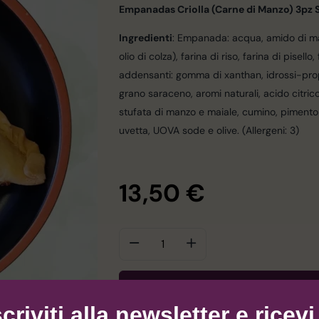
Empanadas Criolla (Carne di Manzo) 3pz
Ingredienti
: Empanada: acqua, amido di mais
olio di colza), farina di riso, farina di pisello, 
addensanti: gomma di xanthan, idrossi-propil-
grano saraceno, aromi naturali, acido citrico
stufata di manzo e maiale, cumino, pimenton
uvetta, UOVA sode e olive. (Allergeni: 3)
13,50
€
AGGIUNGI 
scriviti alla newsletter e ricevi