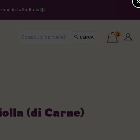
one in tutta Italia
0
CERCA
lla (di Carne)