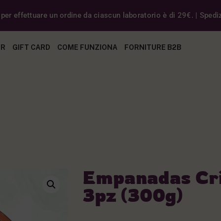
er effettuare un ordine da ciascun laboratorio è di 29€. | Spedizi
ER
GIFT CARD
COME FUNZIONA
FORNITURE B2B
Empanadas Crio
3pz (300g)