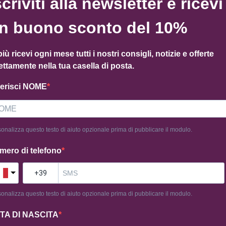
scriviti alla newsletter e ricevi
n buono sconto del 10%
Categoria
Hermes
Tag
Her
più ricevi ogni mese tutti i nostri consigli, notizie e offerte
ettamente nella tua casella di posta.
serisci NOME
onalizza questo testo di aiuto opzionale prima di pubblicare il modulo.
mero di telefono
onalizza questo testo di aiuto opzionale prima di pubblicare il modulo.
TA DI NASCITA