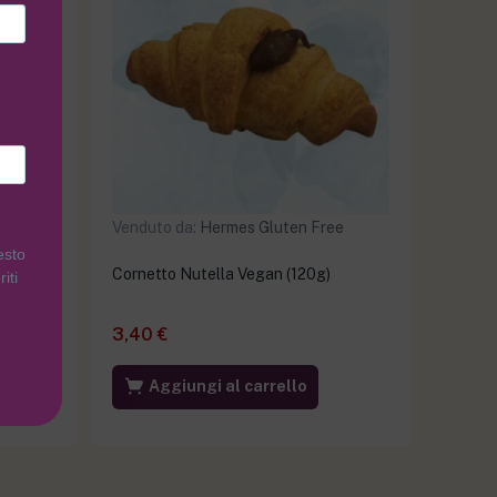
ee
Venduto da:
Hermes Gluten Free
esto
Cornetto Nutella Vegan (120g)
iti
3,40
€
Aggiungi al carrello