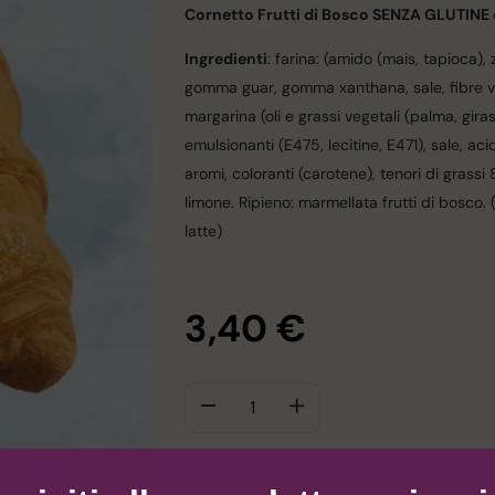
Cornetto Frutti di Bosco SENZA GLUTINE
Ingredienti
: farina: (amido (mais, tapioca),
gomma guar, gomma xanthana, sale, fibre ve
margarina (oli e grassi vegetali (palma, giras
emulsionanti (E475, lecitine, E471), sale, aci
aromi, coloranti (carotene), tenori di grassi 
limone. Ripieno: marmellata frutti di bosco. (A
latte)
3,40
€
AGGIUNGI 