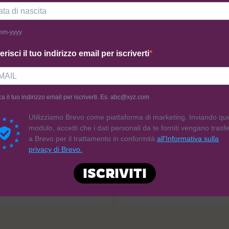
mm-yyyy
erisci il tuo indirizzo email per iscriverti
ca il tuo indirizzo email per iscriverti. Es. abc@xyz.com
 da:
Hermes Gluten Free
Venduto da:
Hermes Gluten Fr
Utilizziamo Brevo come piattaforma di marketing. Inviando qu
zza (300g)
Taralli alla Curcuma (250g)
modulo, accetti che i dati personali da te forniti vengano trasfer
a Brevo per il trattamento in conformità
all'Informativa sulla
privacy di Brevo.
10,00
€
ISCRIVITI
giungi al carrello
Aggiungi al carrello