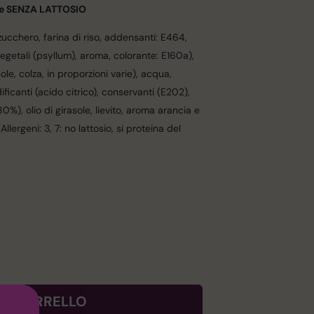
 e SENZA LATTOSIO
 zucchero, farina di riso, addensanti: E464,
getali (psyllum), aroma, colorante: E160a),
ole, colza, in proporzioni varie), acqua,
dificanti (acido citrico), conservanti (E202),
80%), olio di girasole, lievito, aroma arancia e
llergeni: 3, 7: no lattosio, si proteina del
AL CARRELLO