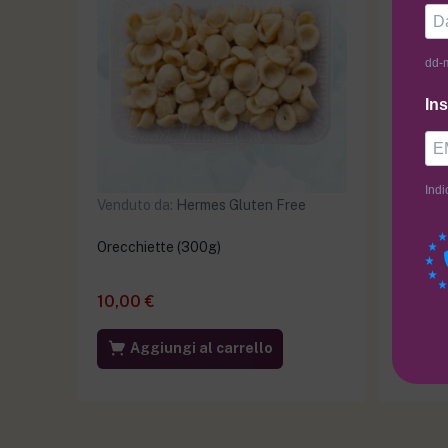
dd-
Ins
Indi
Venduto da:
Hermes Gluten Free
Venduto
Orecchiette (300g)
Base Pi
10,00
€
6,50
€
Aggiungi al carrello
Ag