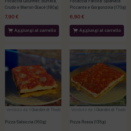
Focaccia Gourmet: Burrata,
Focaccia Farcita: Spianata
Crudo e Marron Glacé (180g)
Piccante e Gorgonzola (170g)
7,90
€
6,90
€
Aggiungi al carrello
Aggiungi al carrello
Venduto da:
I Giardini di Tivoli
Venduto da:
I Giardini di Tivoli
Pizza Salsiccia (160g)
Pizza Rossa (135g)