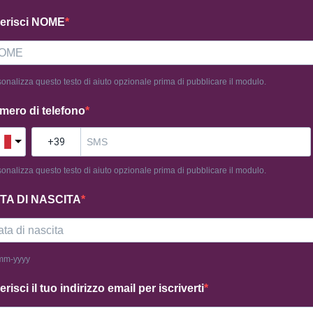
serisci NOME
onalizza questo testo di aiuto opzionale prima di pubblicare il modulo.
mero di telefono
onalizza questo testo di aiuto opzionale prima di pubblicare il modulo.
TA DI NASCITA
mm-yyyy
erisci il tuo indirizzo email per iscriverti