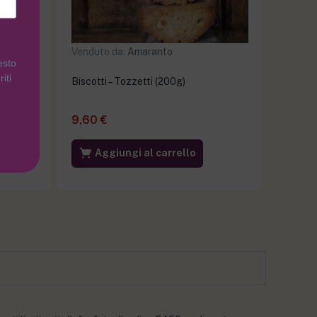
Venduto da:
Amaranto
esto
iti
 (80g)
Biscotti – Tozzetti (200g)
9,60
€
Aggiungi al carrello