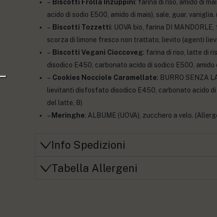
–
Biscotti Frolla Inzuppini
: farina di riso, amido di
acido di sodio E500, amido di mais), sale, guar, vaniglia. (
–
Biscotti Tozzetti
: UOVA bio, farina DI MANDORLE, f
scorza di limone fresco non trattato, lievito (agenti lie
–
Biscotti Vegani Cioccoveg
: farina di riso, latte di
disodico E450, carbonato acido di sodico E500, amido di m
–
Cookies Nocciole Caramellate
: BURRO SENZA LATT
lievitanti disfosfato disodico E450, carbonato acido di
del latte, 8)
–
Meringhe
: ALBUME (UOVA), zucchero a velo. (Allerge
Info Spedizioni
Tabella Allergeni