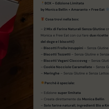
BOX – Edizione Limitata
by Monica Bellin × Amaranto × Free Eat
Cosa trovi nella box:
–
2 Mix di Farine Naturali Senza Glutine
cr
Monica e Free Eat con cui fare
due ricette 
del doge e i biscotti)
–
Biscotti Frolla Inzuppini
– Senza Glutine
–
Biscotti Tozzetti
– Senza Glutine e Senza
–
Biscotti Vegani Cioccoveg
– Senza Gluti
–
Cookie Nocciole Caramellate
– Senza Gl
–
Meringhe
– Senza Glutine e Senza Lattos
Perché è speciale:
– Edizione
super limitata
– Creata direttamente da
Monica Bellin
–
Solo farine naturali, ingredienti Bio e 