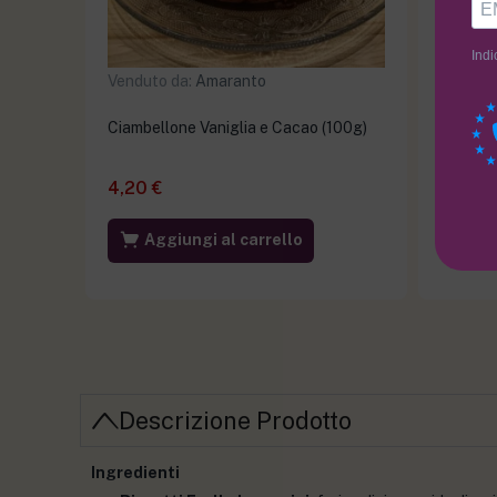
Indi
Venduto da:
Amaranto
Venduto
Ciambellone Vaniglia e Cacao (100g)
Pizza S
4,20
€
2,40
€
Aggiungi al carrello
Ag
Descrizione Prodotto
Ingredienti