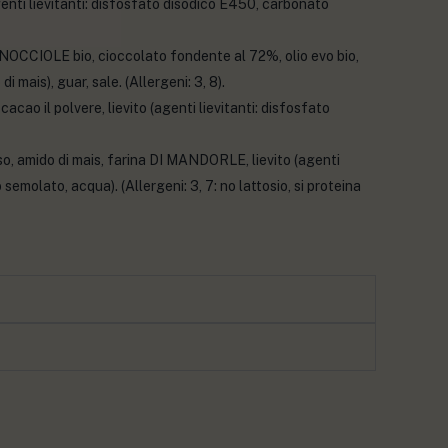
enti lievitanti: disfosfato disodico E450, carbonato
 NOCCIOLE bio, cioccolato fondente al 72%, olio evo bio,
 mais), guar, sale. (Allergeni: 3, 8).
, cacao il polvere, lievito (agenti lievitanti: disfosfato
, amido di mais, farina DI MANDORLE, lievito (agenti
molato, acqua). (Allergeni: 3, 7: no lattosio, si proteina