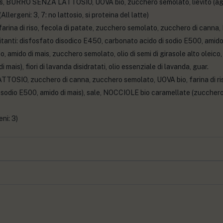
 mais, BURRO SENZA LATTOSIO, UOVA bio, zucchero semolato, lievito (ag
Allergeni: 3, 7: no lattosio, si proteina del latte)
arina di riso, fecola di patate, zucchero semolato, zucchero di canna,
vitanti: disfosfato disodico E450, carbonato acido di sodio E500, amido di
 riso, amido di mais, zucchero semolato, olio di semi di girasole alto oleico
ais), fiori di lavanda disidratati, olio essenziale di lavanda, guar.
OSIO, zucchero di canna, zucchero semolato, UOVA bio, farina di riso
 sodio E500, amido di mais), sale, NOCCIOLE bio caramellate (zucchero se
ni: 3)