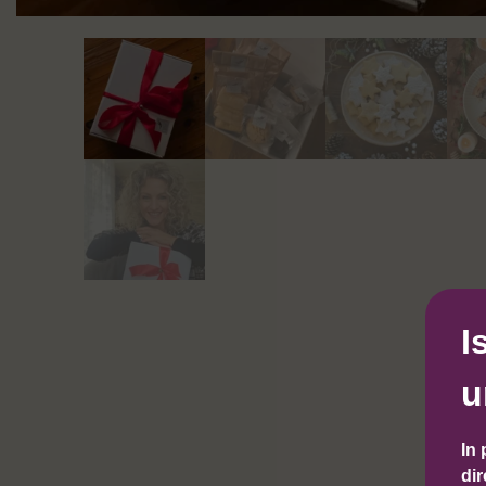
I
u
In 
dir