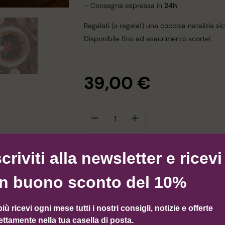
– Consegna espressa in
24h
Regalati (o regala!) una coccola natalizia s
Disponibile fino ad esaurimento scorte!
39,00
€
AGGIUNGI 
scriviti alla newsletter e ricevi
n buono sconto del 10%
Categoria
Amaranto
Tag
ama
più ricevi ogni mese tutti i nostri consigli, notizie e offerte
ettamente nella tua casella di posta.