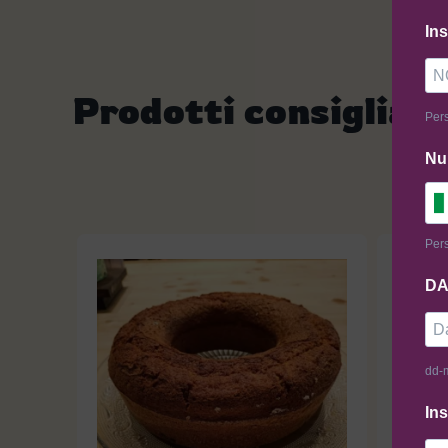
In
Prodotti consigliati
Pers
Nu
Pers
DA
dd-
Ins