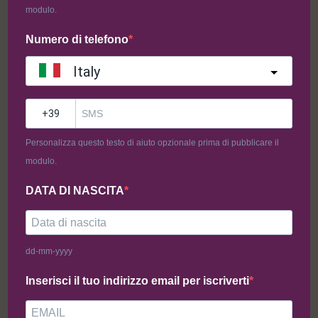
modulo.
Numero di telefono
Italy
?
Personalizza questo testo di aiuto opzionale prima di pubblicare il
modulo.
Barretta Proteica
DATA DI NASCITA
Burro d’Arachidi 6pz
dd-mm-yyyy
Barretta Proteica Burro d’Arachidi SENZA GLUTINE e SENZA
Inserisci il tuo indirizzo email per iscriverti
LATTOSIO