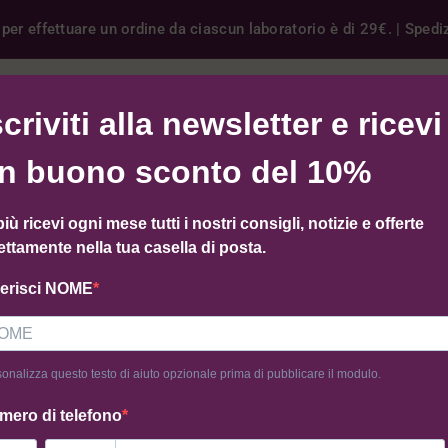
er effettuare un ordine da ciascun laboratorio è di 29€. | Spedizi
ER
GIFT CARD
COME FUNZIONA
FORNITURE B2B
scriviti alla newsletter e ricevi
n buono sconto del 10%
più ricevi ogni mese tutti i nostri consigli, notizie e offerte
trovato nessun prodotto che corrisponde alla tua selezione.
ettamente nella tua casella di posta.
serisci NOME
onalizza questo testo di aiuto opzionale prima di pubblicare il modulo.
mero di telefono