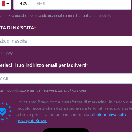
onalizza questo testo di aiuto opzionale prima di pubblicare il modulo.
TO & GUIDA
SEGUICI
TA DI NASCITA
cy Policy
Chi Siamo
ni e Condizioni
Contattaci
mm-yyyy
ie Policy
Domande Fr
erisci il tuo indirizzo email per iscriverti
ca il tuo indirizzo email per iscriverti. Es. abc@xyz.com
Utilizziamo Brevo come piattaforma di marketing. Inviando qu
modulo, accetti che i dati personali da te forniti vengano trasfer
a Brevo per il trattamento in conformità
all'Informativa sulla
privacy di Brevo.