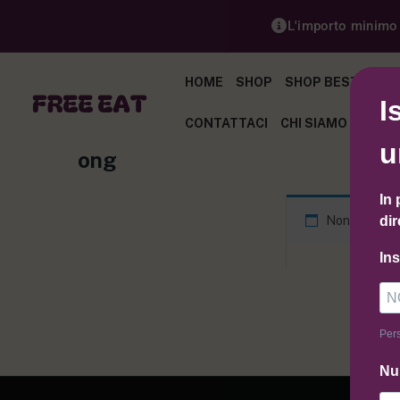
L'importo minimo p
HOME
SHOP
SHOP BEST SELL
I
CONTATTACI
CHI SIAMO
BLOG
u
ong
In 
Non è stato 
dir
In
Pers
Nu