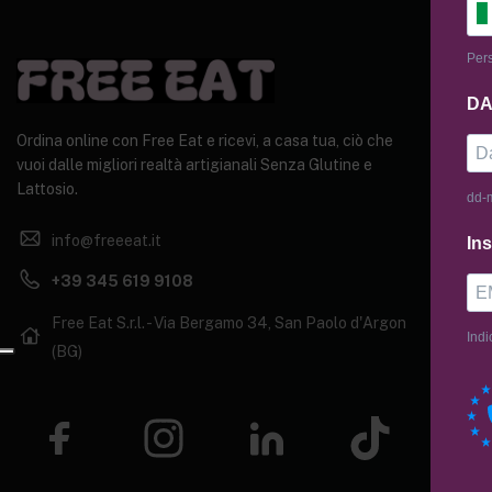
Pers
AIU
DA
Priva
Ordina online con Free Eat e ricevi, a casa tua, ciò che
Termi
vuoi dalle migliori realtà artigianali Senza Glutine e
Lattosio.
dd-
Cook
info@freeeat.it
Ins
+39 345 619 9108
Free Eat S.r.l. - Via Bergamo 34, San Paolo d'Argon
Indi
(BG)