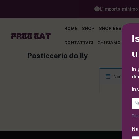
L'importo minimo p
HOME
SHOP
SHOP BEST SELL
I
CONTATTACI
CHI SIAMO
BLOG
u
Pasticceria da Ily
In 
Non è stato 
dir
In
Pers
Nu