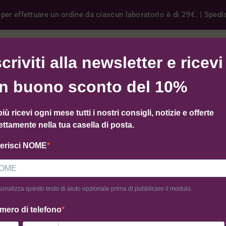
er effettuare un ordine da ciascun laboratorio è di 29€. | Spedizi
ER
GIFT CARD
COME FUNZIONA
FORNITURE B2B
scriviti alla newsletter e ricevi
n buono sconto del 10%
più ricevi ogni mese tutti i nostri consigli, notizie e offerte
trovato nessun prodotto che corrisponde alla tua selezione.
ettamente nella tua casella di posta.
serisci NOME
onalizza questo testo di aiuto opzionale prima di pubblicare il modulo.
mero di telefono