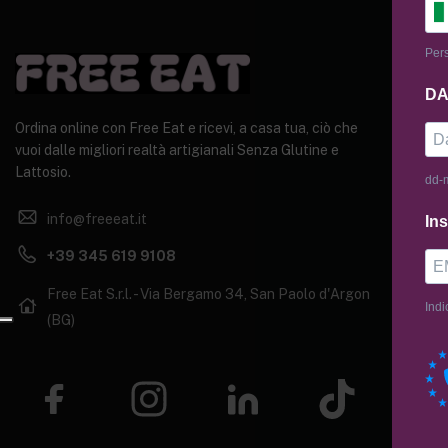
Pers
AIU
DA
Priva
Ordina online con Free Eat e ricevi, a casa tua, ciò che
Termi
vuoi dalle migliori realtà artigianali Senza Glutine e
Lattosio.
dd-
Cook
info@freeeat.it
Ins
+39 345 619 9108
Free Eat S.r.l. - Via Bergamo 34, San Paolo d'Argon
Indi
(BG)