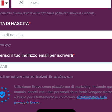
onalizza questo testo di aiuto opzionale prima di pubblicare il modulo.
TO & GUIDA
SEGUICI
TA DI NASCITA
cy Policy
Chi Siamo
ni e Condizioni
Contattaci
mm-yyyy
ie Policy
Domande Fr
erisci il tuo indirizzo email per iscriverti
ca il tuo indirizzo email per iscriverti. Es. abc@xyz.com
Utilizziamo Brevo come piattaforma di marketing. Inviando qu
modulo, accetti che i dati personali da te forniti vengano trasfer
a Brevo per il trattamento in conformità
all'Informativa sulla
privacy di Brevo.