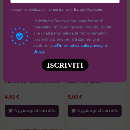
Indica il tuo indirizzo email per iscriverti. Es. abc@xyz.com
Utilizziamo Brevo come piattaforma di
marketing. Inviando questo modulo, accetti
che i dati personali da te forniti vengano
trasferiti a Brevo per il trattamento in
conformità
all'Informativa sulla privacy di
Brevo.
ISCRIVITI
Pasticiotto Pistacchio (150g)
Base Pinsa (250g)
4,50
€
5,00
€
Aggiungi al carrello
Aggiungi al carrello