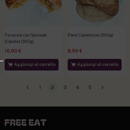
Focaccia con Sponsali
Pane Casereccio (500g)
(Cipolle) (300g)
10,90
€
8,50
€
Aggiungi al carrello
Aggiungi al carrello
1
2
3
4
5