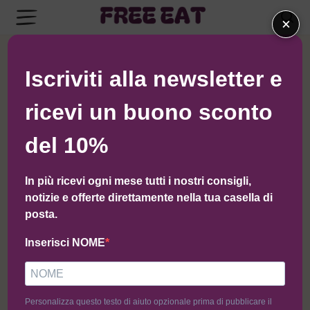
×
Ordinamento predefinito
Iscriviti alla newsletter e
ricevi un buono sconto
del 10%
In più ricevi ogni mese tutti i nostri consigli,
notizie e offerte direttamente nella tua casella di
posta.
Inserisci NOME
Base Pizza (300g)
Cornetto Frutti di Bosco (120g)
Personalizza questo testo di aiuto opzionale prima di pubblicare il
6,50
€
3,40
€