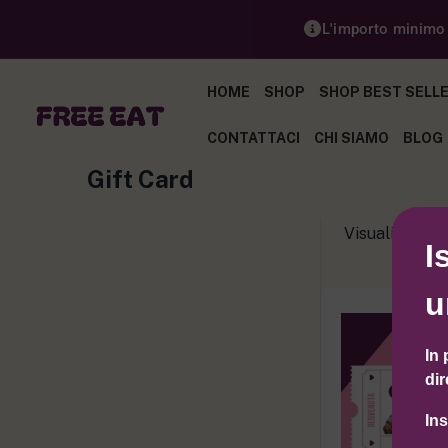
L'importo minimo p
HOME
SHOP
SHOP BEST SELL
CONTATTACI
CHI SIAMO
BLOG
Gift Card
Visualizzazion
I
u
In 
dir
In