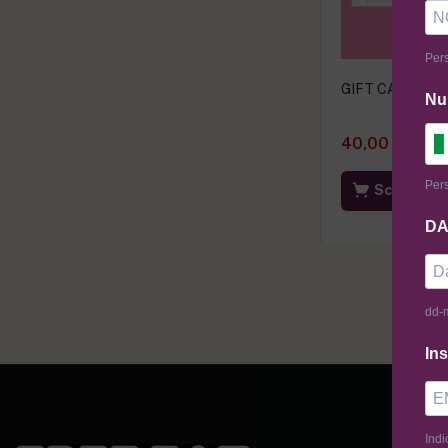
Pers
GIFT CARD FRE
Nu
40,00
€
–
200
Pers
Scegli l'i
DA
dd-
Ins
Indi