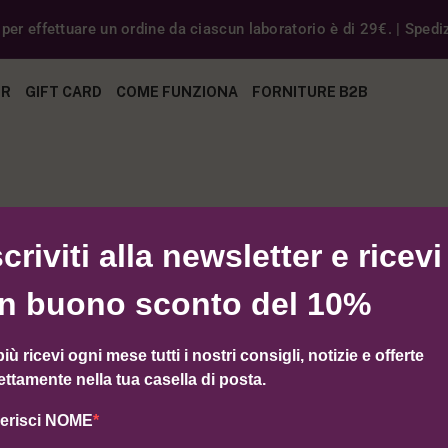
er effettuare un ordine da ciascun laboratorio è di 29€. | Spedizi
ER
GIFT CARD
COME FUNZIONA
FORNITURE B2B
e del risultato
Sor
scriviti alla newsletter e ricevi
n buono sconto del 10%
più ricevi ogni mese tutti i nostri consigli, notizie e offerte
ettamente nella tua casella di posta.
serisci NOME