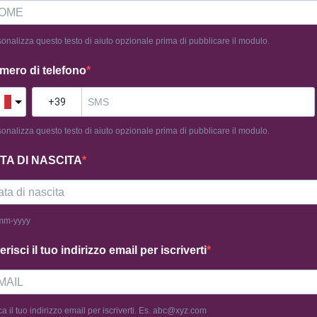
onalizza questo testo di aiuto opzionale prima di pubblicare il modulo.
E EAT
mero di telefono
,00
€
onalizza questo testo di aiuto opzionale prima di pubblicare il modulo.
mporto
TA DI NASCITA
mm-yyyy
erisci il tuo indirizzo email per iscriverti
ca il tuo indirizzo email per iscriverti. Es. abc@xyz.com