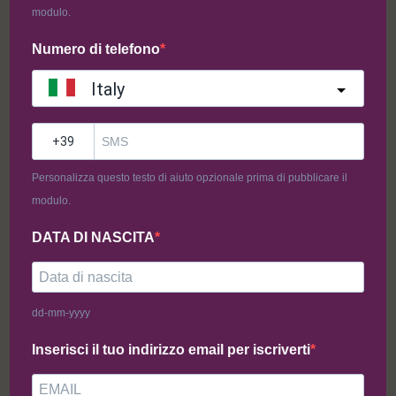
modulo.
Numero di telefono
Italy
?
Sac à Poche: Fragola
Personalizza questo testo di aiuto opzionale prima di pubblicare il
modulo.
Sac à Poche: Fragola SENZA GLUTINE e VEGANO
DATA DI NASCITA
Ingredienti
: composta fragola: fragola, purea di fragola, pectina
amidata, zucchero.
dd-mm-yyyy
0,60
€
Inserisci il tuo indirizzo email per iscriverti