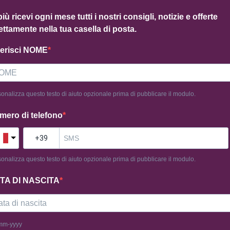
più ricevi ogni mese tutti i nostri consigli, notizie e offerte
ettamente nella tua casella di posta.
serisci NOME
onalizza questo testo di aiuto opzionale prima di pubblicare il modulo.
mero di telefono
onalizza questo testo di aiuto opzionale prima di pubblicare il modulo.
TA DI NASCITA
mm-yyyy