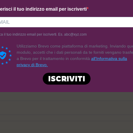
erisci il tuo indirizzo email per iscriverti
 da:
Balance Pasticceria
Venduto da:
Balance Pasticcer
Crema di Patate e Verdure
Cornetto Sfogliato Riso Vener
ca il tuo indirizzo email per iscriverti. Es. abc@xyz.com
3,50
€
Utilizziamo Brevo come piattaforma di marketing. Inviando qu
modulo, accetti che i dati personali da te forniti vengano trasfer
a Brevo per il trattamento in conformità
all'Informativa sulla
giungi al carrello
Aggiungi al carrello
privacy di Brevo.
ISCRIVITI