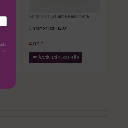
ia
Venduto da:
Balance Pasticceria
e (100g)
Cinnamon Roll (120g)
4,00
€
esto
iti
Aggiungi al carrello