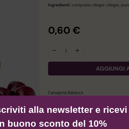
Ingredienti
: composta ciliegie: ciliegie, pu
0,60
€
AGGIUNGI 
Categoria
Balance
Tag
Bal
scriviti alla newsletter e ricevi
n buono sconto del 10%