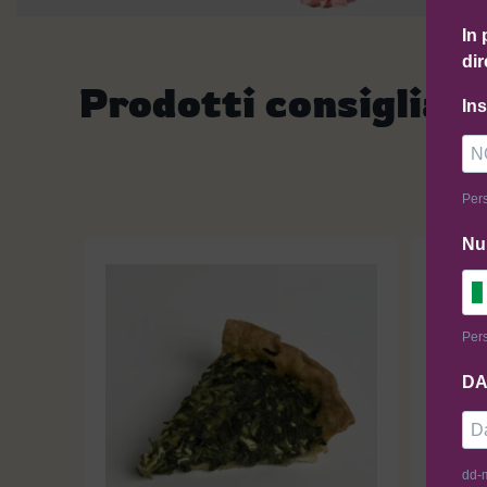
In 
dir
Prodotti consigliati
In
Pers
Nu
Pers
DA
dd-