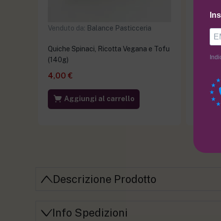
Ins
Venduto da:
Balance Pasticceria
Venduto
Quiche Spinaci, Ricotta Vegana e Tofu
Quiche 
Indi
(140g)
(140g)
4,00
€
4,00
€
Aggiungi al carrello
Ag
Descrizione Prodotto
Info Spedizioni