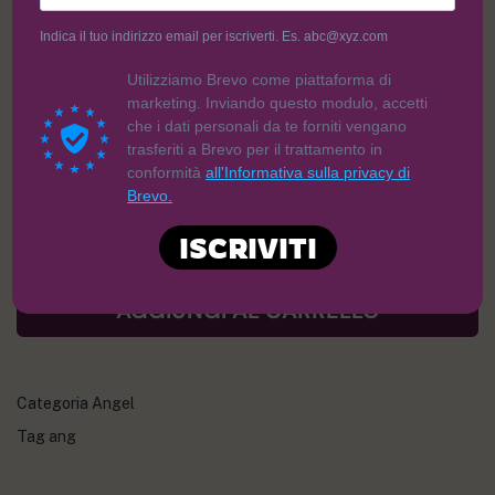
SENZA LATTOSIO, wurstel. (Allegreni: 3, 7: no lattosio, si proteina
Indica il tuo indirizzo email per iscriverti. Es. abc@xyz.com
del latte)
Utilizziamo Brevo come piattaforma di
marketing. Inviando questo modulo, accetti
3,50
€
che i dati personali da te forniti vengano
trasferiti a Brevo per il trattamento in
conformità
all'Informativa sulla privacy di
Brevo.
ISCRIVITI
AGGIUNGI AL CARRELLO
Categoria
Angel
Tag
ang