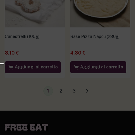
Canestrelli (100g)
Base Pizza Napoli (280g)
3,10
€
4,30
€
Aggiungi al carrello
Aggiungi al carrello
1
2
3