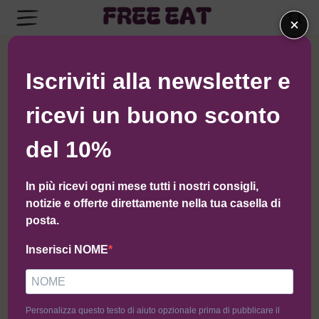
×
Ordinamento predefinito
Iscriviti alla newsletter e
ricevi un buono sconto
del 10%
In più ricevi ogni mese tutti i nostri consigli,
notizie e offerte direttamente nella tua casella di
posta.
Inserisci NOME
Focaccina con Pomodorini 2pz
Cornetto Vuoto (100g)
(240g)
Personalizza questo testo di aiuto opzionale prima di pubblicare il
4,99
€
2,90
€