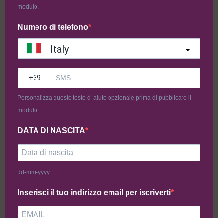
modulo.
Aggiungi al carrello
Aggiungi al carrello
Numero di telefono
Italy
?
Personalizza questo testo di aiuto opzionale prima di pubblicare il
modulo.
DATA DI NASCITA
Puccia 2pz (160g)
Taralli Classici (100g)
dd-mm-yyyy
3,05
€
3,10
€
Inserisci il tuo indirizzo email per iscriverti
Aggiungi al carrello
Aggiungi al carrello