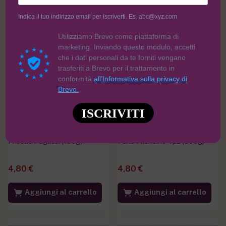
Indica il tuo indirizzo email per iscriverti. Es. abc@xyz.com
Utilizziamo Brevo come piattaforma di
marketing. Inviando questo modulo, accetti
che i dati personali da te forniti vengano
trasferiti a Brevo per il trattamento in
conformità
all'Informativa sulla privacy di
Brevo.
ISCRIVITI
Friselle Pugliesi (150g)
Pane Filoncino 4pz (300g)
4,80
€
4,80
€
Aggiungi al carrello
Aggiungi al carrello