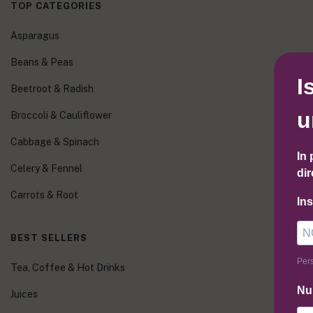
TOP CATEGORIES
Asparagus
Beans & Peas
I
Beetroot & Radish
u
Broccoli & Cauliflower
Cabbage & Spinach
In 
Celery & Fennel
dir
Carrots & Root
In
BEST SELLERS
Pers
Tea, Coffee & Hot Drinks
Nu
Juices