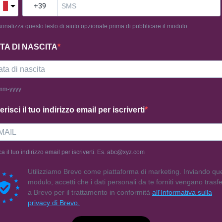
onalizza questo testo di aiuto opzionale prima di pubblicare il modulo.
TA DI NASCITA
mm-yyyy
erisci il tuo indirizzo email per iscriverti
ca il tuo indirizzo email per iscriverti. Es. abc@xyz.com
Utilizziamo Brevo come piattaforma di marketing. Inviando qu
modulo, accetti che i dati personali da te forniti vengano trasfer
a Brevo per il trattamento in conformità
all'Informativa sulla
privacy di Brevo.