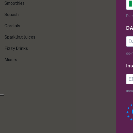
Smoothies
Squash
Pers
Cordials
DA
Sparkling Juices
Fizzy Drinks
dd-
Mixers
Ins
Indi